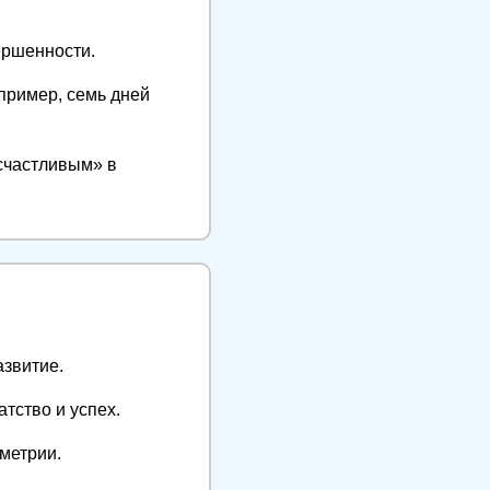
ершенности.
апример, семь дней
 счастливым» в
азвитие.
тство и успех.
мметрии.