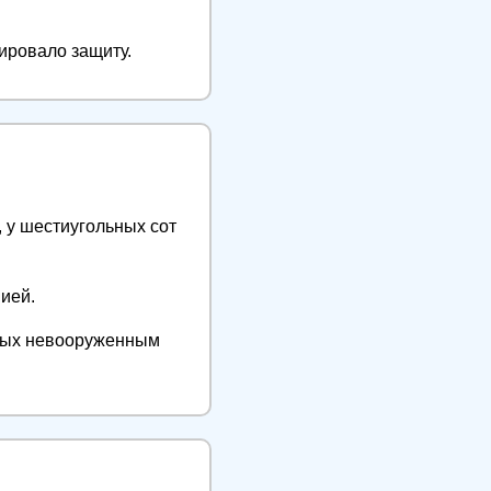
ировало защиту.
, у шестиугольных сот
нией.
имых невооруженным